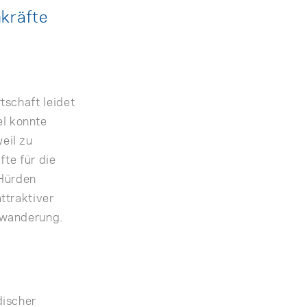
kräfte
tschaft leidet
l konnte
eil zu
fte für die
 Hürden
ttraktiver
nwanderung.
discher