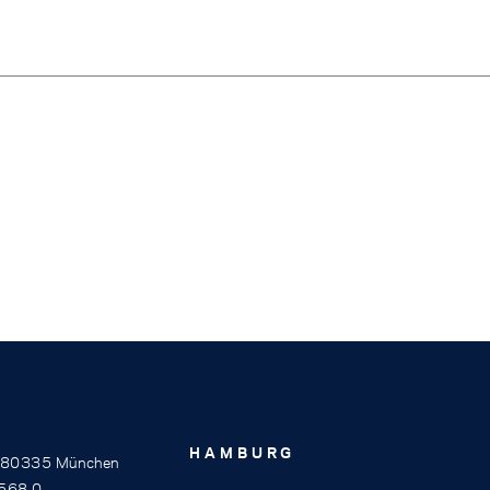
HAMBURG
, 80335 München
568 0