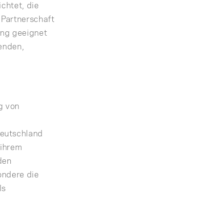
chtet, die
 Partnerschaft
ung geeignet
henden,
g von
Deutschland
 ihrem
den
ondere die
ls