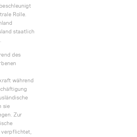
 beschleunigt
rale Rolle.
hland
land staatlich
.
hrend des
orbenen
kraft während
schäftigung
ausländische
m sie
egen. Zur
ische
 verpflichtet,