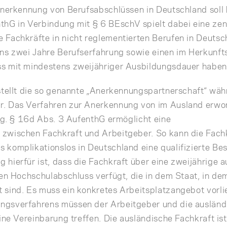
Anerkennung von Berufsabschlüssen in Deutschland soll
hG in Verbindung mit § 6 BEschV spielt dabei eine zent
 Fachkräfte in nicht reglementierten Berufen in Deutsc
ns zwei Jahre Berufserfahrung sowie einen im Herkunfts
s mit mindestens zweijähriger Ausbildungsdauer haben
stellt die so genannte „Anerkennungspartnerschaft“ wä
r. Das Verfahren zur Anerkennung von im Ausland erw
rig. § 16d Abs. 3 AufenthG ermöglicht eine
zwischen Fachkraft und Arbeitgeber. So kann die Fach
 komplikationslos in Deutschland eine qualifizierte Be
hierfür ist, dass die Fachkraft über eine zweijährige 
nen Hochschulabschluss verfügt, die in dem Staat, in de
 sind. Es muss ein konkretes Arbeitsplatzangebot vorli
ngsverfahrens müssen der Arbeitgeber und die ausländ
ine Vereinbarung treffen. Die ausländische Fachkraft ist