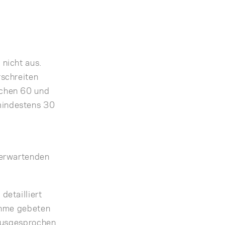
nicht aus.
schreiten
schen 60 und
mindestens 30
 erwartenden
etailliert
ahme gebeten
 ausgesprochen