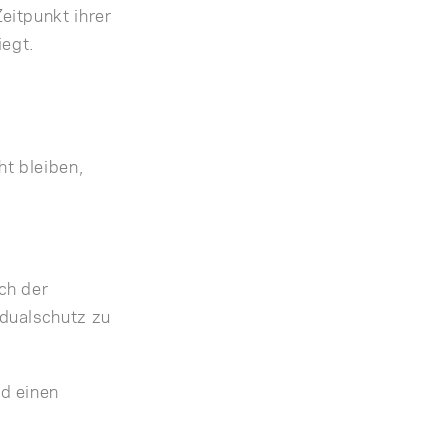
eitpunkt ihrer
iegt.
ht bleiben,
ch der
dualschutz zu
d einen