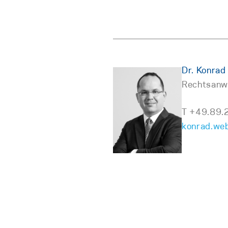
Dr. Konrad
Rechtsanwa
T +49.89.
konrad.we