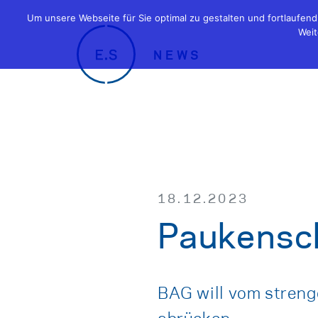
Um unsere Webseite für Sie optimal zu gestalten und fortlaufe
Weit
NEWS
18.12.2023
Paukensch
BAG will vom stren