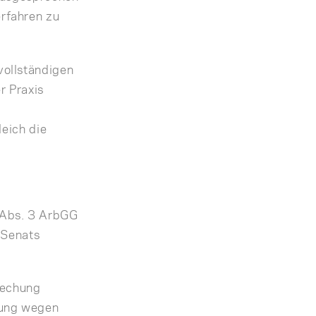
rfahren zu
vollständigen
r Praxis
leich die
 Abs. 3 ArbGG
 Senats
prechung
gung wegen