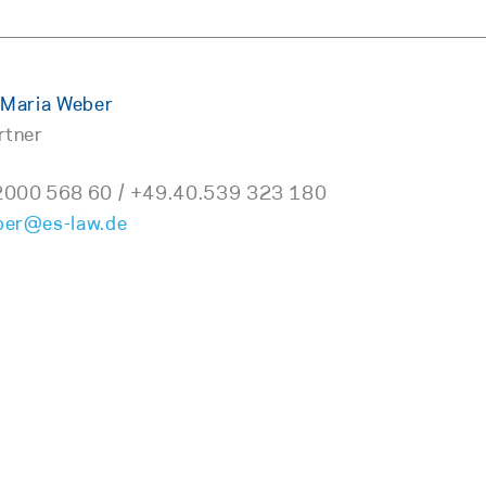
 Maria Weber
rtner
2000 568 60 / +49.40.539 323 180
ber@es-law.de