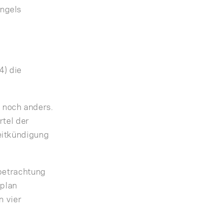
ngels
4) die
 noch anders.
rtel der
eitkündigung
lbetrachtung
splan
n vier