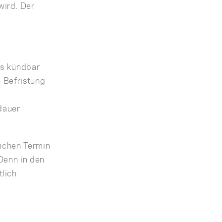
wird. Der
ts kündbar
e Befristung
dauer
lichen Termin
Denn in den
tlich