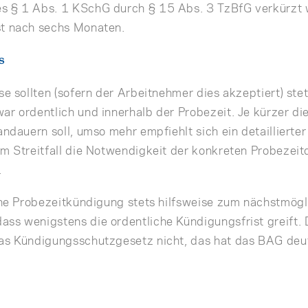
s § 1 Abs. 1 KSchG durch § 15 Abs. 3 TzBfG verkürzt 
st nach sechs Monaten.
s
se sollten (sofern der Arbeitnehmer dies akzeptiert) ste
ar ordentlich und innerhalb der Probezeit. Je kürzer di
andauern soll, umso mehr empfiehlt sich ein detaillierter
im Streitfall die Notwendigkeit der konkreten Probezeit
.
eine Probezeitkündigung stets hilfsweise zum nächstmög
ss wenigstens die ordentliche Kündigungsfrist greift. 
das Kündigungsschutzgesetz nicht, das hat das BAG deu