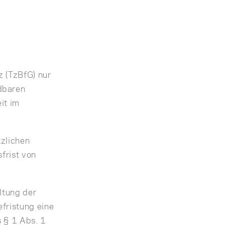
z (TzBfG) nur
dbaren
it im
tzlichen
frist von
ltung der
fristung eine
s § 1 Abs. 1