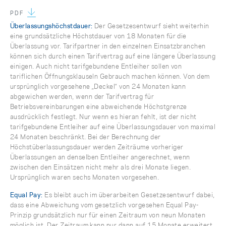
PDF
Überlassungshöchstdauer:
Der Gesetzesentwurf sieht weiterhin
eine grundsätzliche Höchstdauer von 18 Monaten für die
Überlassung vor. Tarifpartner in den einzelnen Einsatzbranchen
können sich durch einen Tarifvertrag auf eine längere Überlassung
einigen. Auch nicht tarifgebundene Entleiher sollen von
tariflichen Öffnungsklauseln Gebrauch machen können. Von dem
ursprünglich vorgesehene „Deckel“ von 24 Monaten kann
abgewichen werden, wenn der Tarifvertrag für
Betriebsvereinbarungen eine abweichende Höchstgrenze
ausdrücklich festlegt. Nur wenn es hieran fehlt, ist der nicht
tarifgebundene Entleiher auf eine Überlassungsdauer von maximal
24 Monaten beschränkt. Bei der Berechnung der
Höchstüberlassungsdauer werden Zeiträume vorheriger
Überlassungen an denselben Entleiher angerechnet, wenn
zwischen den Einsätzen nicht mehr als drei Monate liegen.
Ursprünglich waren sechs Monaten vorgesehen.
Equal Pay:
Es bleibt auch im überarbeiten Gesetzesentwurf dabei,
dass eine Abweichung vom gesetzlich vorgesehen Equal Pay-
Prinzip grundsätzlich nur für einen Zeitraum von neun Monaten
möglich ist. Der Zeitraum kann nur dann auf 15 Monate erweitert