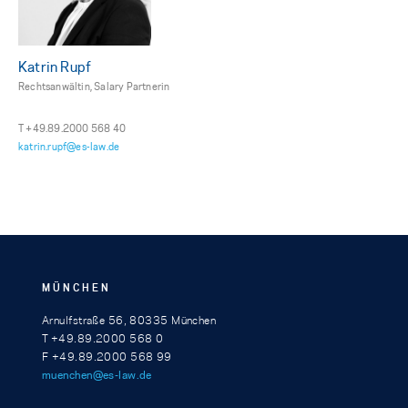
Katrin Rupf
Rechtsanwältin, Salary Partnerin
T +49.89.2000 568 40
katrin.rupf@es-law.de
MÜNCHEN
Arnulfstraße 56, 80335 München
T +49.89.2000 568 0
F +49.89.2000 568 99
muenchen@es-law.de