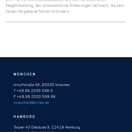
Negativkatalog, der unwesentliche Änderungen definiert, die kein
neues Vergabeverfahren erfordern
MÜNCHEN
Arnulfstraße 56, 80335 München
T +49.89.2000 568 0
F +49.89.2000 568 99
muenchen@es-law.de
HAMBURG
Tarpen 40 Gebäude 9, 22419 Hamburg