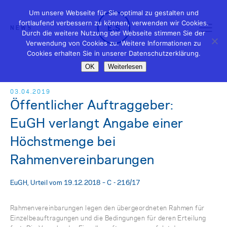
Um unsere Webseite für Sie optimal zu gestalten und
fortlaufend verbessern zu können, verwenden wir Cookies.
NEWS
Durch die weitere Nutzung der Webseite stimmen Sie der
Verwendung von Cookies zu. Weitere Informationen zu
Cookies erhalten Sie in unserer Datenschutzerklärung.
OK
Weiterlesen
03.04.2019
Öffentlicher Auftraggeber:
EuGH verlangt Angabe einer
Höchstmenge bei
Rahmenvereinbarungen
EuGH, Urteil vom 19.12.2018 – C - 216/17
Rahmenvereinbarungen legen den übergeordneten Rahmen für
Einzelbeauftragungen und die Bedingungen für deren Erteilung