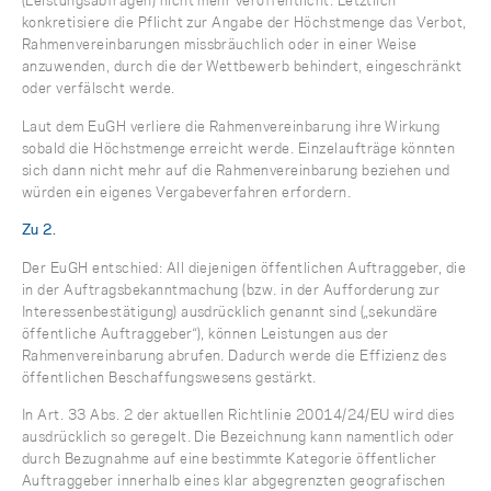
(Leistungsabfragen) nicht mehr veröffentlicht. Letztlich
konkretisiere die Pflicht zur Angabe der Höchstmenge das Verbot,
Rahmenvereinbarungen missbräuchlich oder in einer Weise
anzuwenden, durch die der Wettbewerb behindert, eingeschränkt
oder verfälscht werde.
Laut dem EuGH verliere die Rahmenvereinbarung ihre Wirkung
sobald die Höchstmenge erreicht werde. Einzelaufträge könnten
sich dann nicht mehr auf die Rahmenvereinbarung beziehen und
würden ein eigenes Vergabeverfahren erfordern.
Zu 2.
Der EuGH entschied: All diejenigen öffentlichen Auftraggeber, die
in der Auftragsbekanntmachung (bzw. in der Aufforderung zur
Interessenbestätigung) ausdrücklich genannt sind („sekundäre
öffentliche Auftraggeber“), können Leistungen aus der
Rahmenvereinbarung abrufen. Dadurch werde die Effizienz des
öffentlichen Beschaffungswesens gestärkt.
In Art. 33 Abs. 2 der aktuellen Richtlinie 20014/24/EU wird dies
ausdrücklich so geregelt. Die Bezeichnung kann namentlich oder
durch Bezugnahme auf eine bestimmte Kategorie öffentlicher
Auftraggeber innerhalb eines klar abgegrenzten geografischen