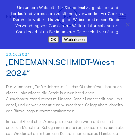
Um unsere Webseite für Sie optimal zu gestalten und
fortlaufend verbessern zu können, verwenden wir Cookies.
NEWS
Durch die weitere Nutzung der Webseite stimmen Sie der
Verwendung von Cookies zu. Weitere Informationen zu
Cookies erhalten Sie in unserer Datenschutzerklärung.
OK
Weiterlesen
10.10.2024
„ENDEMANN.SCHMIDT-Wiesn
2024“
Die Münchner „fünfte Jahreszeit“ – das Oktoberfest – hat auch
dieses Jahr wieder die Stadt in einen herrlichen
Ausnahmezustand versetzt. Unsere Kanzlei war traditionell mit
dabei, und es war erneut eine wunderbare Gelegenheit, abseits
des Büroalltags zusammenzukommen.
In feucht-fröhlicher Atmosphäre konnten wir nicht nur mit
unseren Münchner Kolleg:innen anstoßen, sondern uns auch über
das Wiedersehen mit einigen Kolleg:innen unseres Hamburger