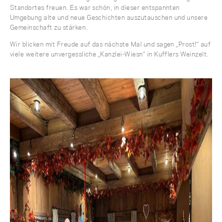
Standortes freuen. Es war schön, in dieser entspannten
Umgebung alte und neue Geschichten auszutauschen und unsere
Gemeinschaft zu stärken.
Wir blicken mit Freude auf das nächste Mal und sagen „Prost!“ auf
viele weitere unvergessliche „Kanzlei-Wiesn“ in Kufflers Weinzelt.